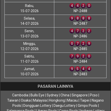
Rabu,
4
4
2
0
15-07-2026
NP-2488
Selasa,
9
8
8
8
14-07-2026
NP-2487
Senin,
4
7
2
2
13-07-2026
NP-2486
Minggu,
0
7
2
9
12-07-2026
NP-2485
Sabtu,
7
9
2
0
11-07-2026
NP-2484
Jumat,
9
5
4
4
10-07-2026
NP-2483
PASARAN LAINNYA
Cambodia
|
Bulls Eye
|
Sydney
|
China
|
Singapore
|
Pcso
|
Taiwan
|
Osaka
|
Malaysia
|
Hongkong
|
Macau
|
Taipei
|
Nagano
Pools
|
Dongguan Lottery
|
Daegu Lottery
|
Gimpo Pools
|
Salamanca Pools
|
Liberec Pools
|
Como Pools
|
Incheon Lottery