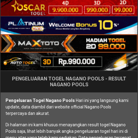
PENGELUARAN TOGEL NAGANO POOLS - RESULT
NAGANO POOLS
Pengeluaran Togel Nagano Pools
Hari ini yang langsung kami
update, data diambil dari website official Nagano Pools
terpercaya dan akurat.
Di halaman ini kami khusus menayangkan result togel Nagano
Pools saja, lihat lebih banyak angka pengeluaran togel hari ini di
menu atas yang telah kami sediakan. Data pengeluaran tercepat