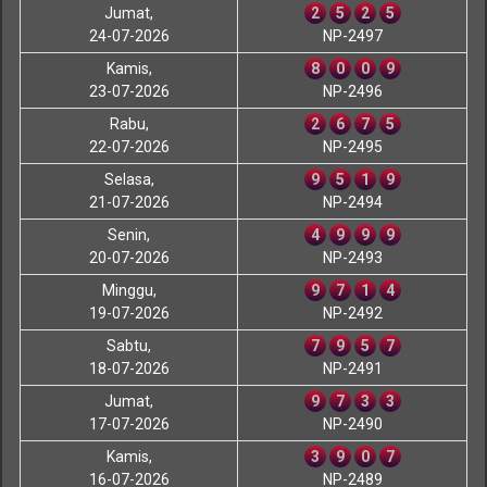
Jumat,
2
5
2
5
24-07-2026
NP-2497
Kamis,
8
0
0
9
23-07-2026
NP-2496
Rabu,
2
6
7
5
22-07-2026
NP-2495
Selasa,
9
5
1
9
21-07-2026
NP-2494
Senin,
4
9
9
9
20-07-2026
NP-2493
Minggu,
9
7
1
4
19-07-2026
NP-2492
Sabtu,
7
9
5
7
18-07-2026
NP-2491
Jumat,
9
7
3
3
17-07-2026
NP-2490
Kamis,
3
9
0
7
16-07-2026
NP-2489