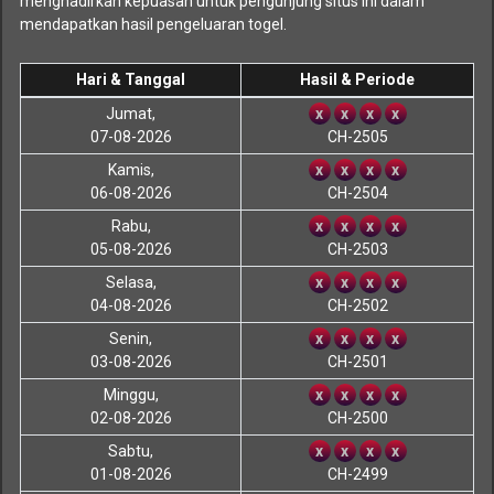
menghadirkan kepuasan untuk pengunjung situs ini dalam
mendapatkan hasil pengeluaran togel.
Hari &
Tanggal
Hasil
& Periode
Jumat,
x
x
x
x
07-08-2026
CH-2505
Kamis,
x
x
x
x
06-08-2026
CH-2504
Rabu,
x
x
x
x
05-08-2026
CH-2503
Selasa,
x
x
x
x
04-08-2026
CH-2502
Senin,
x
x
x
x
03-08-2026
CH-2501
Minggu,
x
x
x
x
02-08-2026
CH-2500
Sabtu,
x
x
x
x
01-08-2026
CH-2499