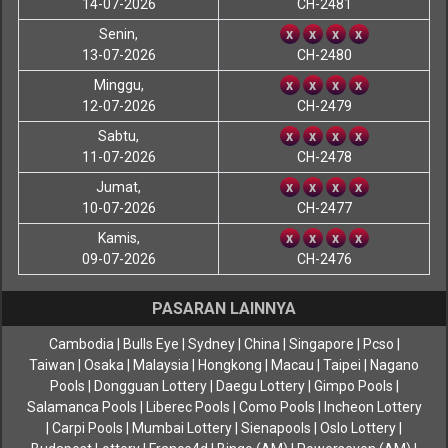
14-07-2026
CH-2481
Senin,
x
x
x
x
13-07-2026
CH-2480
Minggu,
x
x
x
x
12-07-2026
CH-2479
Sabtu,
x
x
x
x
11-07-2026
CH-2478
Jumat,
x
x
x
x
10-07-2026
CH-2477
Kamis,
x
x
x
x
09-07-2026
CH-2476
PASARAN LAINNYA
Cambodia
|
Bulls Eye
|
Sydney
|
China
|
Singapore
|
Pcso
|
Taiwan
|
Osaka
|
Malaysia
|
Hongkong
|
Macau
|
Taipei
|
Nagano
Pools
|
Dongguan Lottery
|
Daegu Lottery
|
Gimpo Pools
|
Salamanca Pools
|
Liberec Pools
|
Como Pools
|
Incheon Lottery
|
Carpi Pools
|
Mumbai Lottery
|
Sienapools
|
Oslo Lottery
|